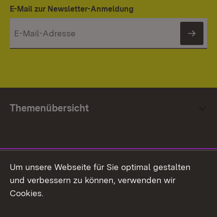
E-Mail zur Newsletter-Anmeldung
News
Themenübersicht
Social Media
Um unsere Webseite für Sie optimal gestalten
und verbessern zu können, verwenden wir
Facebook
Cookies.
Flickr