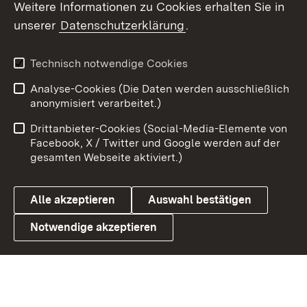
Weitere Informationen zu Cookies erhalten Sie in
X / Twitter
unserer
Datenschutzerklärung
.
Youtube
Technisch notwendige Cookies
Zum 
Analyse-Cookies (Die Daten werden ausschließlich
Impressum
Kontakt
anonymisiert verarbeitet.)
Benutzungshinweise
Netiquette
Drittanbieter-Cookies (Social-Media-Elemente von
Barrierefreiheit
Datenschutz
Facebook, X / Twitter und Google werden auf der
gesamten Webseite aktiviert.)
Cookies
Alle akzeptieren
Auswahl bestätigen
Notwendige akzeptieren
Link zum Landesportal