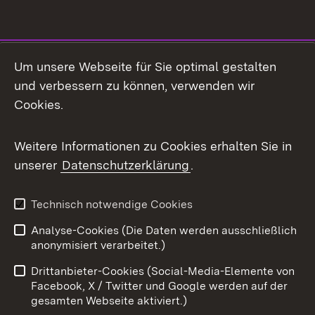
Social Media
Um unsere Webseite für Sie optimal gestalten
und verbessern zu können, verwenden wir
Facebook
Cookies.
Flickr
Weitere Informationen zu Cookies erhalten Sie in
X / Twitter
unserer
Datenschutzerklärung
.
Youtube
Technisch notwendige Cookies
Zum 
Analyse-Cookies (Die Daten werden ausschließlich
Impressum
Kontakt
anonymisiert verarbeitet.)
Benutzungshinweise
Netiquette
Drittanbieter-Cookies (Social-Media-Elemente von
Barrierefreiheit
Datenschutz
Facebook, X / Twitter und Google werden auf der
gesamten Webseite aktiviert.)
Cookies