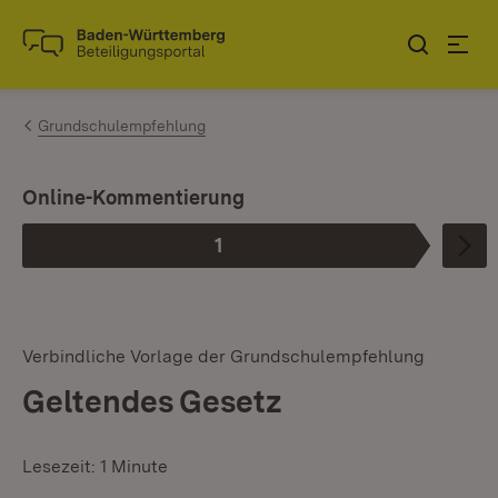
Zum Inhalt springen
Link zur Startseite
Grundschulempfehlung
Online-Kommentierung
1
Phase
:
Verbindliche Vorlage der Grundschulempfehlung
Geltendes Gesetz
Lesezeit: 1 Minute