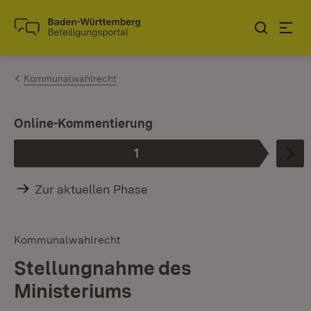
Zum Inhalt springen
Link zur Startseite
Kommunalwahlrecht
I
Online-Kommentierung
1
Phase
:
Zur aktuellen Phase
Kommunalwahlrecht
Stellungnahme des
Ministeriums