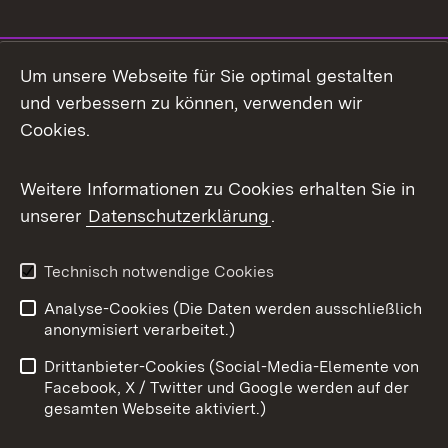
Social Media
Um unsere Webseite für Sie optimal gestalten
und verbessern zu können, verwenden wir
Facebook
Cookies.
Flickr
Weitere Informationen zu Cookies erhalten Sie in
X / Twitter
unserer
Datenschutzerklärung
.
Youtube
Technisch notwendige Cookies
Zum 
Analyse-Cookies (Die Daten werden ausschließlich
Impressum
Kontakt
anonymisiert verarbeitet.)
Benutzungshinweise
Netiquette
Drittanbieter-Cookies (Social-Media-Elemente von
Barrierefreiheit
Datenschutz
Facebook, X / Twitter und Google werden auf der
gesamten Webseite aktiviert.)
Cookies