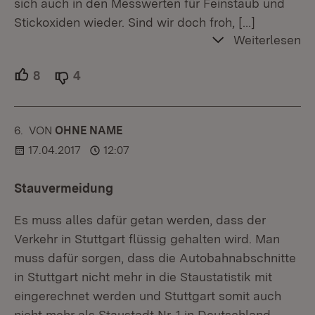
sich auch in den Messwerten für Feinstaub und
Stickoxiden wieder. Sind wir doch froh,
[…]
Weiterlesen
8
Unterstützer.
4
Ablehner.
6.
KOMMENTAR
VON
:
OHNE NAME
17.04.2017
12:07
Stauvermeidung
Es muss alles dafür getan werden, dass der
Verkehr in Stuttgart flüssig gehalten wird. Man
muss dafür sorgen, dass die Autobahnabschnitte
in Stuttgart nicht mehr in die Staustatistik mit
eingerechnet werden und Stuttgart somit auch
nicht mehr als Staustadt Nr. 1 in Deutschland