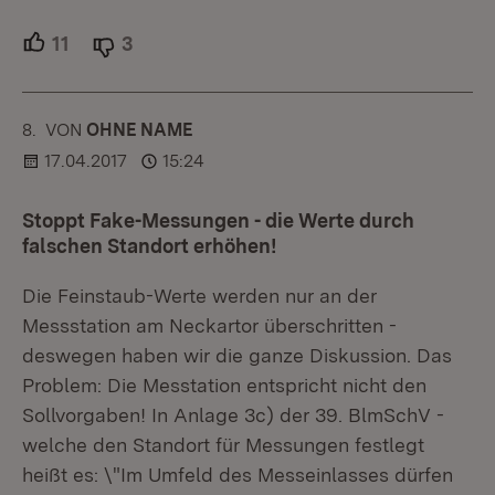
11
Unterstützer.
3
Ablehner.
8.
KOMMENTAR
VON
:
OHNE NAME
17.04.2017
15:24
Stoppt Fake-Messungen - die Werte durch
falschen Standort erhöhen!
Die Feinstaub-Werte werden nur an der
Messstation am Neckartor überschritten -
deswegen haben wir die ganze Diskussion. Das
Problem: Die Messtation entspricht nicht den
Sollvorgaben! In Anlage 3c) der 39. BlmSchV -
welche den Standort für Messungen festlegt
heißt es: \"Im Umfeld des Messeinlasses dürfen