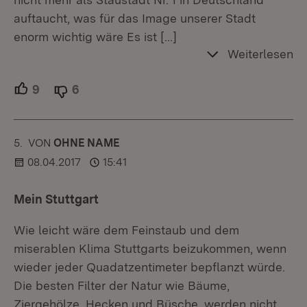
auftaucht, was für das Image unserer Stadt
enorm wichtig wäre Es ist
[…]
Weiterlesen
9
Unterstützer.
6
Ablehner.
5.
KOMMENTAR
VON
:
OHNE NAME
08.04.2017
15:41
Mein Stuttgart
Wie leicht wäre dem Feinstaub und dem
miserablen Klima Stuttgarts beizukommen, wenn
wieder jeder Quadatzentimeter bepflanzt würde.
Die besten Filter der Natur wie Bäume,
Ziergehölze, Hecken und Büsche, werden nicht