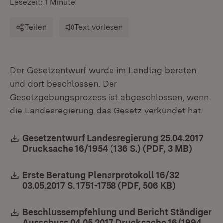
Lesezeit: 1 Minute
Teilen
Text vorlesen
Der Gesetzentwurf wurde im Landtag beraten
und dort beschlossen. Der
Gesetzgebungsprozess ist abgeschlossen, wenn
die Landesregierung das Gesetz verkündet hat.
Download:
Gesetzentwurf Landesregierung 25.04.2017
Drucksache 16/1954 (136 S.) (PDF, 3 MB)
(Öffnet
Download:
Erste Beratung Plenarprotokoll 16/32
03.05.2017 S. 1751-1758 (PDF, 506 KB)
(Öffnet in
Download:
Beschlussempfehlung und Bericht Ständiger
Ausschuss 04.05.2017 Drucksache 16/1994