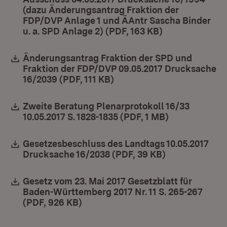
(dazu Änderungsantrag Fraktion der
FDP/DVP Anlage 1 und ÄAntr Sascha Binder
u. a. SPD Anlage 2) (PDF, 163 KB)
(Öffnet in neu
Download:
Änderungsantrag Fraktion der SPD und
Fraktion der FDP/DVP 09.05.2017 Drucksache
16/2039 (PDF, 111 KB)
(Öffnet in neuem Fenster)
Download:
Zweite Beratung Plenarprotokoll 16/33
10.05.2017 S. 1828-1835 (PDF, 1 MB)
(Öffnet in ne
Download:
Gesetzesbeschluss des Landtags 10.05.2017
Drucksache 16/2038 (PDF, 39 KB)
(Öffnet in ne
Download:
Gesetz vom 23. Mai 2017 Gesetzblatt für
Baden-Württemberg 2017 Nr. 11 S. 265-267
(PDF, 926 KB)
(Öffnet in neuem Fenster)