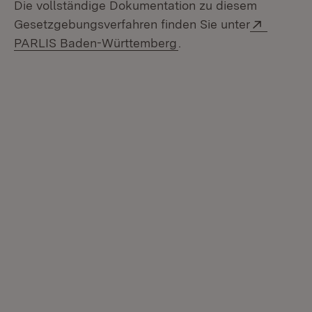
Die vollständige Dokumentation zu diesem
Extern:
Gesetzgebungsverfahren finden Sie unter
(Öffnet in neuem Fenste
PARLIS Baden-Württemberg
.