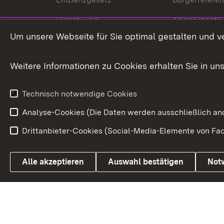
Dienst- und
Abgeordnete
Versorgungsbezüge
Um unsere Webseite für Sie optimal gestalten und v
Bürgerbeauft
Kommunale Verfahren
Petition
Weitere Informationen zu Cookies erhalten Sie in un
Weitere
Volksantrag
Beteiligungsprozesse
Technisch notwendige Cookies
Volksabstim
Analyse-Cookies (Die Daten werden ausschließlich ano
Drittanbieter-Cookies (Social-Media-Elemente von Fac
Link zum Landesportal
Alle akzeptieren
Auswahl bestätigen
Not