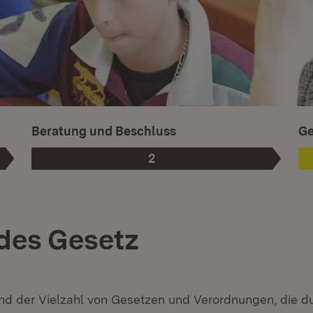
Is
Beratung und Beschluss
Ge
2
Phase
:
des Gesetz
nd der Vielzahl von Gesetzen und Verordnungen, die d