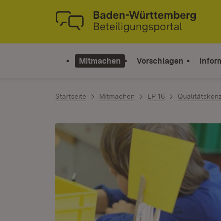
Zum Inhalt springen
Link zur Startseite
Mitmachen
Vorschlagen
Infor
Startseite
Mitmachen
LP 16
Qualitätskon