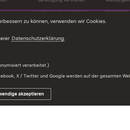
Beteiligung anwenden
Mediathek
erbessern zu können, verwenden wir Cookies.
ragte
Beteiligung stärken
Publikatio
Beteiligung erleben
Glossar
serer
Datenschutzerklärung
.
Beteiligung erforschen
mung
nymisiert verarbeitet.)
ebook, X / Twitter und Google werden auf der gesamten Webs
Impressum
Kontakt
Benutzungshinweise
Netiqu
wendige akzeptieren