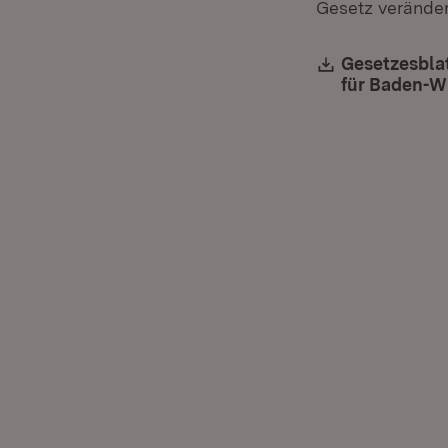
Gesetz verändert
Download:
Gesetzesblat
für Baden-Wü