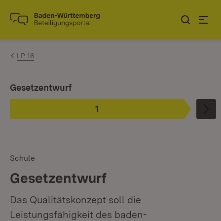
Zum Inhalt springen
Link zur Startseite
LP 16
Ist ausgewählt.
Gesetzentwurf
1
Phase
:
Schule
Gesetzentwurf
Das Qualitätskonzept soll die
Leistungsfähigkeit des baden-