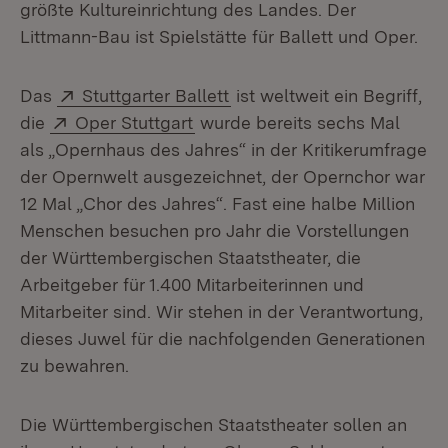
größte Kultureinrichtung des Landes. Der
Littmann-Bau ist Spielstätte für Ballett und Oper.
Extern:
(Öffnet in neuem Fenster)
Das
Stuttgarter Ballett
ist weltweit ein Begriff,
Extern:
(Öffnet in neuem Fenster)
die
Oper Stuttgart
wurde bereits sechs Mal
als „Opernhaus des Jahres“ in der Kritikerumfrage
der Opernwelt ausgezeichnet, der Opernchor war
12 Mal „Chor des Jahres“. Fast eine halbe Million
Menschen besuchen pro Jahr die Vorstellungen
der Württembergischen Staatstheater, die
Arbeitgeber für 1.400 Mitarbeiterinnen und
Mitarbeiter sind. Wir stehen in der Verantwortung,
dieses Juwel für die nachfolgenden Generationen
zu bewahren.
Die Württembergischen Staatstheater sollen an