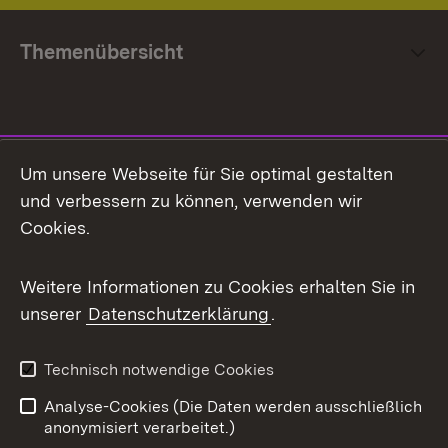
Themenübersicht
Social Media
Um unsere Webseite für Sie optimal gestalten
und verbessern zu können, verwenden wir
Facebook
Cookies.
Flickr
Weitere Informationen zu Cookies erhalten Sie in
X / Twitter
unserer
Datenschutzerklärung
.
Youtube
Technisch notwendige Cookies
Zum 
Analyse-Cookies (Die Daten werden ausschließlich
Impressum
Kontakt
anonymisiert verarbeitet.)
Benutzungshinweise
Netiquette