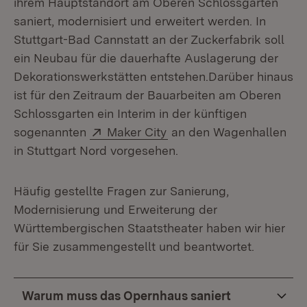
ihrem Hauptstandort am Oberen Schlossgarten
saniert, mo­dernisiert und erweitert werden. In
Stuttgart-Bad Cannstatt an der Zuckerfabrik soll
ein Neubau für die dauerhafte Auslagerung der
Dekorationswerkstätten entstehen.Darüber hinaus
ist für den Zeitraum der Bauarbeiten am Oberen
Schlossgarten ein Interim in der künftigen
Extern:
(Öffnet in neuem Fenster
sogenannten
Maker City
an den Wagenhallen
in Stuttgart Nord vorgesehen.
Häufig gestellte Fragen zur Sanierung,
Modernisierung und Erweiterung der
Württembergischen Staatstheater haben wir hier
für Sie zusammengestellt und beantwortet.
Warum muss das Opernhaus saniert