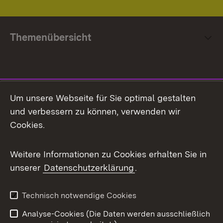
Themenübersicht
Social Media
Um unsere Webseite für Sie optimal gestalten
und verbessern zu können, verwenden wir
Facebook
Cookies.
Flickr
Weitere Informationen zu Cookies erhalten Sie in
X / Twitter
unserer
Datenschutzerklärung
.
Youtube
Technisch notwendige Cookies
Zum 
Analyse-Cookies (Die Daten werden ausschließlich
Impressum
Kontakt