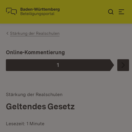
Zum Inhalt springen
Link zur Startseite
Stärkung der Realschulen
Online-Kommentierung
1
Phase
:
Stärkung der Realschulen
Geltendes Gesetz
Lesezeit: 1 Minute