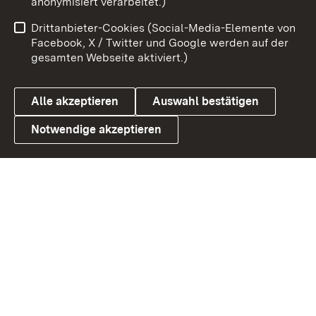
anonymisiert verarbeitet.)
Benutzungshinweise
Netiquette
Drittanbieter-Cookies (Social-Media-Elemente von
Barrierefreiheit
Datenschutz
Facebook, X / Twitter und Google werden auf der
gesamten Webseite aktiviert.)
Cookies
Alle akzeptieren
Auswahl bestätigen
Notwendige akzeptieren
Link zum Landesportal