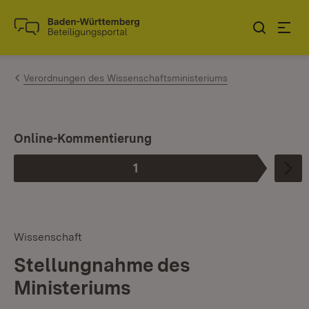
Zum Inhalt springen
Link zur Startseite
Verordnungen des Wissenschaftsministeriums
I
Online-Kommentierung
1
Phase
:
Wissenschaft
Stellungnahme des
Ministeriums