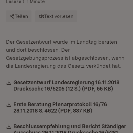
Lesezeit: 1 Minute
Teilen
Text vorlesen
Der Gesetzentwurf wurde im Landtag beraten
und dort beschlossen. Der
Gesetzgebungsprozess ist abgeschlossen, wenn
die Landesregierung das Gesetz verkündet hat.
Download:
Gesetzentwurf Landesregierung 16.11.2018
Drucksache 16/5205 (12 S.) (PDF, 55 KB)
(Öffnet
Download:
Erste Beratung Plenarprotokoll 16/76
28.11.2018 S. 4622 (PDF, 837 KB)
(Öffnet in neue
Download:
Beschlussempfehlung und Bericht Ständiger
Ausschuss 29.11.2018 Drucksache 16/5281