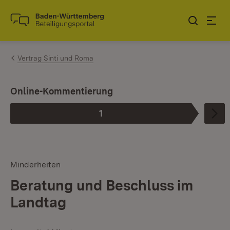
Zum Inhalt springen
Link zur Startseite
Vertrag Sinti und Roma
Online-Kommentierung
1
Phase
:
Minderheiten
Beratung und Beschluss im
Landtag