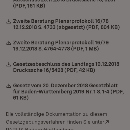
(PDF, 161 KB)
(Öffnet in neuem Fenster)
Download:
Zweite Beratung Plenarprotokoll 16/78
12.12.2018 S. 4733 (abgesetzt) (PDF, 804 KB)
(Öff
Download:
Zweite Beratung Plenarprotokoll 16/79
19.12.2018 S. 4764-4778 (PDF, 1 MB)
(Öffnet in n
Download:
Gesetzesbeschluss des Landtags 19.12.2018
Drucksache 16/5428 (PDF, 42 KB)
(Öffnet in ne
Download:
Gesetz vom 20. Dezember 2018 Gesetzblatt
für Baden-Württemberg 2019 Nr. 1 S. 1-4 (PDF,
61 KB)
(Öffnet in neuem Fenster)
Die vollständige Dokumentation zu diesem
Extern:
Gesetzgebungsverfahren finden Sie unter
(Öffnet in neuem Fenste
PARLIS Baden-Württemberg
.