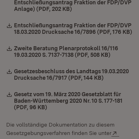
Entschließungsantrag Fraktion der FDP/DVP
Anlage) (PDF, 202 KB)
(Öffnet in neuem Fenster
Download:
Entschließungsantrag Fraktion der FDP/DVP
18.03.2020 Drucksache 16/7896 (PDF, 176 KB)
(Ö
Download:
Zweite Beratung Plenarprotokoll 16/116
19.03.2020 S. 7137-7138 (PDF, 508 KB)
(Öffnet in
Download:
Gesetzesbeschluss des Landtags 19.03.2020
Drucksache 16/7917 (PDF, 144 KB)
(Öffnet in ne
Download:
Gesetz vom 19. März 2020 Gesetzblatt für
Baden-Württemberg 2020 Nr. 10 S. 177-181
(PDF, 96 KB)
(Öffnet in neuem Fenster)
Die vollständige Dokumentation zu diesem
Extern:
Gesetzgebungsverfahren finden Sie unter