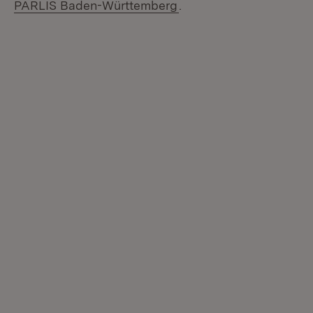
(Öffnet in neuem Fenste
PARLIS Baden-Württemberg
.