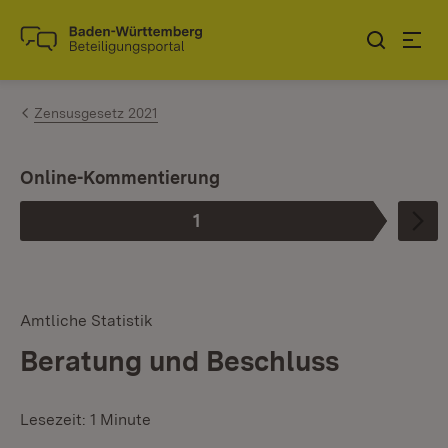
Zum Inhalt springen
Link zur Startseite
Zensusgesetz 2021
Online-Kommentierung
1
Phase
:
Amtliche Statistik
Beratung und Beschluss
Lesezeit: 1 Minute