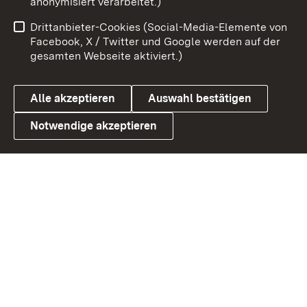
anonymisiert verarbeitet.)
Benutzungshinweise
Netiquette
Drittanbieter-Cookies (Social-Media-Elemente von
Barrierefreiheit
Datenschutz
Facebook, X / Twitter und Google werden auf der
gesamten Webseite aktiviert.)
Cookies
Alle akzeptieren
Auswahl bestätigen
Notwendige akzeptieren
Link zum Landesportal