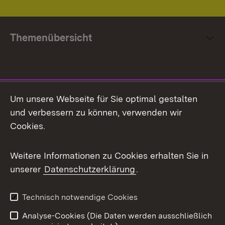
Themenübersicht
Social Media
Um unsere Webseite für Sie optimal gestalten
und verbessern zu können, verwenden wir
Facebook
Cookies.
Flickr
Weitere Informationen zu Cookies erhalten Sie in
X / Twitter
unserer
Datenschutzerklärung
.
Youtube
Technisch notwendige Cookies
Zum 
Analyse-Cookies (Die Daten werden ausschließlich
Impressum
Kontakt