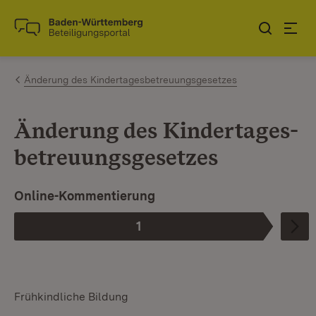
Zum Inhalt springen
Link zur Startseite
Änderung des Kindertagesbetreuungsgesetzes
Änderung des Kindertages­­
betreuungsgesetzes
Online-Kommentierung
1
Phase
:
Frühkindliche Bildung