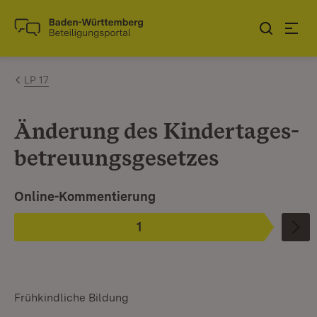
Zum Inhalt springen
Link zur Startseite
LP 17
Änderung des Kindertages­­
betreuungsgesetzes
Ist ausgewählt.
Online-Kommentierung
1
Phase
:
Frühkindliche Bildung