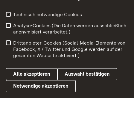
Youtube
Technisch notwendige Cookies
Zum 
Analyse-Cookies (Die Daten werden ausschließlich
Impressum
Kontakt
anonymisiert verarbeitet.)
Benutzungshinweise
Netiquette
Drittanbieter-Cookies (Social-Media-Elemente von
Barrierefreiheit
Datenschutz
Facebook, X / Twitter und Google werden auf der
gesamten Webseite aktiviert.)
Cookies
Alle akzeptieren
Auswahl bestätigen
Notwendige akzeptieren
Link zum Landesportal