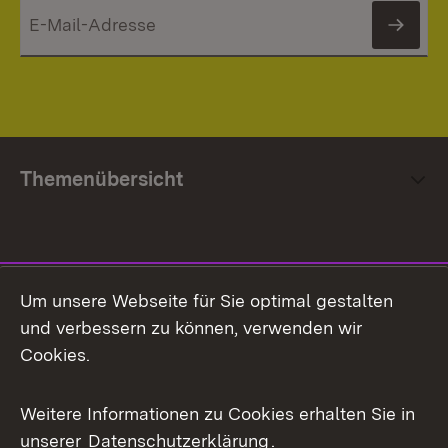
News
Themenübersicht
Social Media
Um unsere Webseite für Sie optimal gestalten
und verbessern zu können, verwenden wir
Facebook
Cookies.
Flickr
Weitere Informationen zu Cookies erhalten Sie in
X / Twitter
unserer
Datenschutzerklärung
.