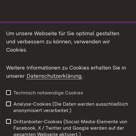
Social Media
Um unsere Webseite für Sie optimal gestalten
und verbessern zu können, verwenden wir
Facebook
Cookies.
Flickr
Weitere Informationen zu Cookies erhalten Sie in
X / Twitter
unserer
Datenschutzerklärung
.
Youtube
Technisch notwendige Cookies
Zum 
Analyse-Cookies (Die Daten werden ausschließlich
Impressum
Kontakt
anonymisiert verarbeitet.)
Benutzungshinweise
Netiquette
Drittanbieter-Cookies (Social-Media-Elemente von
Barrierefreiheit
Datenschutz
Facebook, X / Twitter und Google werden auf der
gesamten Webseite aktiviert.)
Cookies