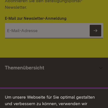
Abonnieren Sie den Beteiligungsportal-
Newsletter.
E-Mail zur Newsletter-Anmeldung
News
Themenübersicht
Social Media
Um unsere Webseite für Sie optimal gestalten
und verbessern zu können, verwenden wir
Facebook