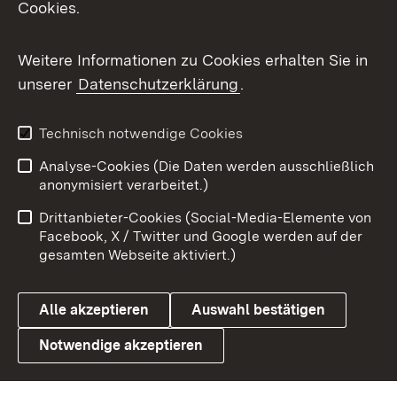
Cookies.
Flickr
Weitere Informationen zu Cookies erhalten Sie in
X / Twitter
unserer
Datenschutzerklärung
.
Youtube
Technisch notwendige Cookies
Zum 
Analyse-Cookies (Die Daten werden ausschließlich
Impressum
Kontakt
anonymisiert verarbeitet.)
Benutzungshinweise
Netiquette
Drittanbieter-Cookies (Social-Media-Elemente von
Barrierefreiheit
Datenschutz
Facebook, X / Twitter und Google werden auf der
gesamten Webseite aktiviert.)
Cookies
Alle akzeptieren
Auswahl bestätigen
Notwendige akzeptieren
Link zum Landesportal