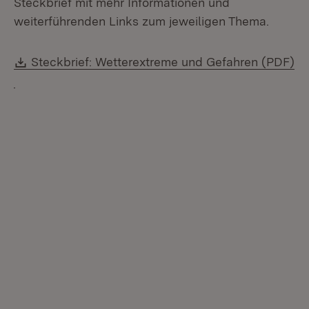
Steckbrief mit mehr Informationen und
weiterführenden Links zum jeweiligen Thema.
Download:
Steckbrief: Wetterextreme und Gefahren (PDF)
(Öffnet in neuem Fenster)