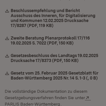
Download:
Beschlussempfehlung und Bericht
Ausschuss des Inneren, für Digitalisierung
und Kommunen 12.02.2025 Drucksache
17/8287 (PDF, 119 KB)
(Öffnet in neuem Fenster)
Download:
Zweite Beratung Plenarprotokoll 17/116
19.02.2025 S. 7022 (PDF, 150 KB)
(Öffnet in neue
Download:
Gesetzesbeschluss des Landtags 19.02.2025
Drucksache 17/8373 (PDF, 150 KB)
(Öffnet in ne
Download:
Gesetz vom 25. Februar 2025 Gesetzblatt für
Baden-Württemberg 2025 Nr. 14 S. 1-3 (, 0 B)
(Öff
Die vollständige Dokumentation zu diesem
Extern:
Gesetzgebungsverfahren finden Sie unter
(Öffnet in neuem Fenste
PARLIS Baden-Württemberg
.