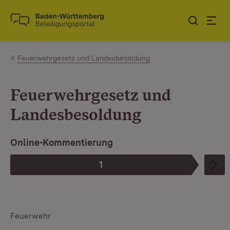
Zum Inhalt springen
Link zur Startseite
Feuerwehrgesetz und Landesbesoldung
Feuerwehrgesetz und
Landesbesoldung
Online-Kommentierung
1
Phase
:
Feuerwehr