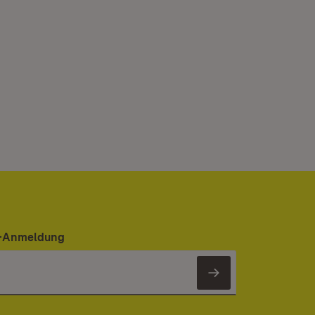
er-Anmeldung
Newsletter 