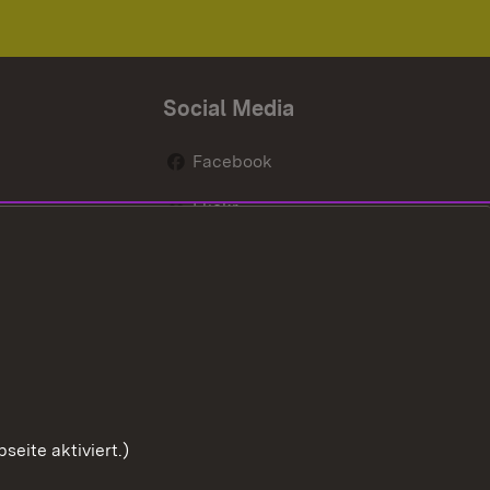
Social Media
Facebook
Flickr
nen
X / Twitter
Youtube
eite aktiviert.)
Zum Sei