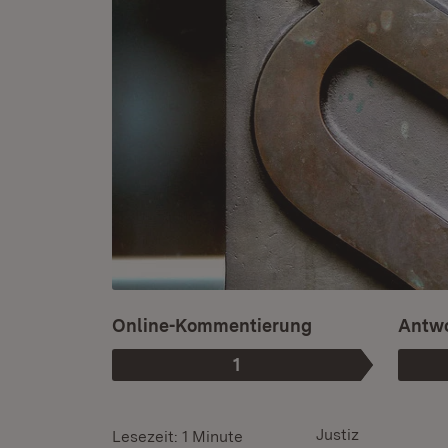
Online-Kommentierung
Antwo
1
Phase
:
Justiz
Lesezeit: 1 Minute