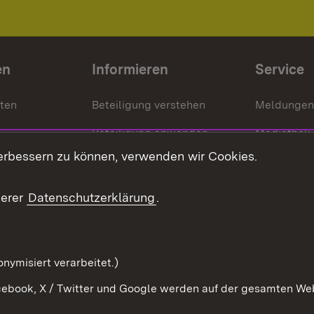
en
Informieren
Service
nten
Beteiligung verstehen
Meldungen
Beteiligung anwenden
Mediathek
erbessern zu können, verwenden wir Cookies.
ragte
Beteiligung stärken
Publikatio
Beteiligung erleben
Glossar
serer
Datenschutzerklärung
.
Beteiligung erforschen
mung
nymisiert verarbeitet.)
ebook, X / Twitter und Google werden auf der gesamten Webs