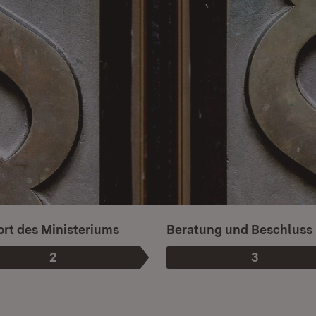
rt des Ministeriums
Beratung und Beschluss
2
3
Phase
:
Phase
: