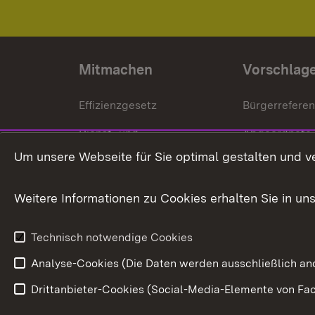
Mitmachen
Vorschlag
Effizienzgesetz
Bürgerrefere
Dienst- und
Abgeordnete
Versorgungsbezüge
Um unsere Webseite für Sie optimal gestalten und v
Bürgerbeauft
Kommunale Verfahren
Petition
Weitere Informationen zu Cookies erhalten Sie in un
Weitere
Volksantrag
Beteiligungsprozesse
Technisch notwendige Cookies
Volksabstim
Analyse-Cookies (Die Daten werden ausschließlich ano
Drittanbieter-Cookies (Social-Media-Elemente von Fac