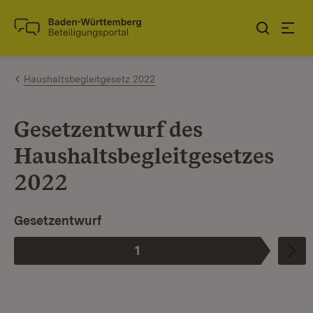
Zum Inhalt springen
Link zur Startseite
Haushaltsbegleitgesetz 2022
Gesetzentwurf des
Haushaltsbegleitgesetzes
2022
I
Gesetzentwurf
1
Phase
: