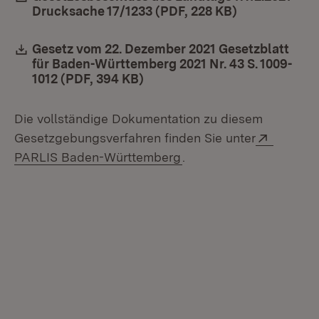
Drucksache 17/1233 (PDF, 228 KB)
(Öffnet in ne
Download:
Gesetz vom 22. Dezember 2021 Gesetzblatt
für Baden-Württemberg 2021 Nr. 43 S. 1009-
1012 (PDF, 394 KB)
(Öffnet in neuem Fenster)
Die vollständige Dokumentation zu diesem
Extern:
Gesetzgebungsverfahren finden Sie unter
(Öffnet in neuem Fenste
PARLIS Baden-Württemberg
.