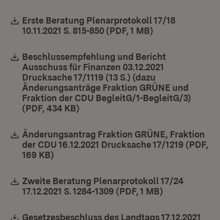
Download:
Erste Beratung Plenarprotokoll 17/18
10.11.2021 S. 815-850 (PDF, 1 MB)
(Öffnet in neue
Download:
Beschlussempfehlung und Bericht
Ausschuss für Finanzen 03.12.2021
Drucksache 17/1119 (13 S.) (dazu
Änderungsanträge Fraktion GRÜNE und
Fraktion der CDU BegleitG/1-BegleitG/3)
(PDF, 434 KB)
(Öffnet in neuem Fenster)
Download:
Änderungsantrag Fraktion GRÜNE, Fraktion
der CDU 16.12.2021 Drucksache 17/1219 (PDF,
169 KB)
(Öffnet in neuem Fenster)
Download:
Zweite Beratung Plenarprotokoll 17/24
17.12.2021 S. 1284-1309 (PDF, 1 MB)
(Öffnet in ne
Download:
Gesetzesbeschluss des Landtags 17.12.2021