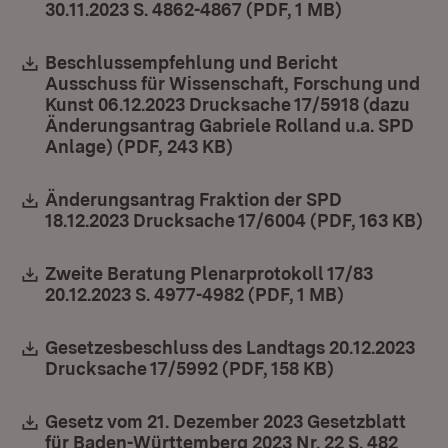
30.11.2023 S. 4862-4867 (PDF, 1 MB)
(Öffnet in n
Download:
Beschlussempfehlung und Bericht
Ausschuss für Wissenschaft, Forschung und
Kunst 06.12.2023 Drucksache 17/5918 (dazu
Änderungsantrag Gabriele Rolland u.a. SPD
Anlage) (PDF, 243 KB)
(Öffnet in neuem Fenster
Download:
Änderungsantrag Fraktion der SPD
18.12.2023 Drucksache 17/6004 (PDF, 163 KB)
(Ö
Download:
Zweite Beratung Plenarprotokoll 17/83
20.12.2023 S. 4977-4982 (PDF, 1 MB)
(Öffnet in 
Download:
Gesetzesbeschluss des Landtags 20.12.2023
Drucksache 17/5992 (PDF, 158 KB)
(Öffnet in ne
Download:
Gesetz vom 21. Dezember 2023 Gesetzblatt
für Baden-Württemberg 2023 Nr. 22 S. 482