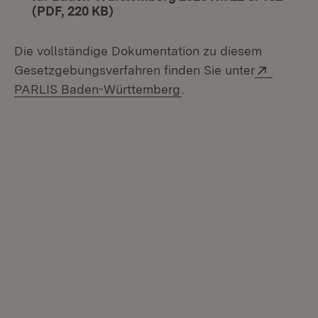
(PDF, 220 KB)
(Öffnet in neuem Fenster)
Die vollständige Dokumentation zu diesem
Extern:
Gesetzgebungsverfahren finden Sie unter
(Öffnet in neuem Fenste
PARLIS Baden-Württemberg
.