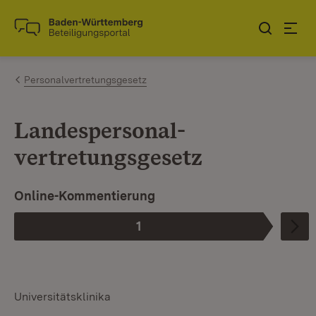
Zum Inhalt springen
Link zur Startseite
Personalvertretungsgesetz
Landespersonal­­
vertretungsgesetz
Online-Kommentierung
1
Phase
:
Universitätsklinika