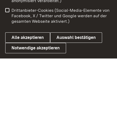
anonymisiert verarbeitet.)
Benutzungshinweise
Netiquette
Drittanbieter-Cookies (Social-Media-Elemente von
Barrierefreiheit
Datenschutz
Facebook, X / Twitter und Google werden auf der
gesamten Webseite aktiviert.)
Cookies
Alle akzeptieren
Auswahl bestätigen
Notwendige akzeptieren
Link zum Landesportal