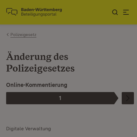
Zum Inhalt springen
Link zur Startseite
Polizeigesetz
Änderung des
Polizeigesetzes
Online-Kommentierung
1
Phase
:
Digitale Verwaltung