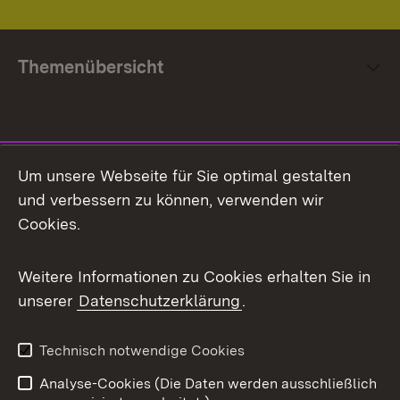
Themenübersicht
Social Media
Um unsere Webseite für Sie optimal gestalten
und verbessern zu können, verwenden wir
Facebook
Cookies.
Flickr
Weitere Informationen zu Cookies erhalten Sie in
X / Twitter
unserer
Datenschutzerklärung
.
Youtube
Technisch notwendige Cookies
Zum 
Analyse-Cookies (Die Daten werden ausschließlich
Impressum
Kontakt