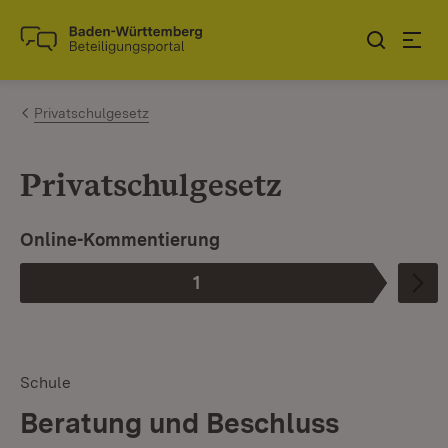
Zum Inhalt springen
Link zur Startseite
Privatschulgesetz
Privatschulgesetz
Online-Kommentierung
1
Phase
:
Schule
Beratung und Beschluss