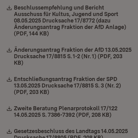
Download:
Beschlussempfehlung und Bericht
Ausschuss für Kultus, Jugend und Sport
08.05.2025 Drucksache 17/8772 (dazu
Änderungsantrag Fraktion der AfD Anlage)
(PDF, 144 KB)
(Öffnet in neuem Fenster)
Download:
Änderungsantrag Fraktion der AfD 13.05.2025
Drucksache 17/8815 S. 1-2 (Nr. 1) (PDF, 203
KB)
(Öffnet in neuem Fenster)
Download:
Entschließungsantrag Fraktion der SPD
13.05.2025 Drucksache 17/8815 S. 3 (Nr. 2)
(PDF, 203 KB)
(Öffnet in neuem Fenster)
Download:
Zweite Beratung Plenarprotokoll 17/122
14.05.2025 S. 7386-7392 (PDF, 208 KB)
(Öffnet i
Download:
Gesetzesbeschluss des Landtags 14.05.2025
Drucksache 17/8805 (PDF, 208 KB)
(Öffnet in ne