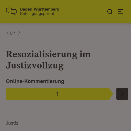
Zum Inhalt springen
Link zur Startseite
LP 17
Resozialisierung im
Justizvollzug
Ist ausgewählt. Ist die aktuelle Phase.
Online-Kommentierung
1
Phase
:
Justiz