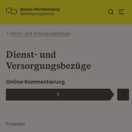
Zum Inhalt springen
Link zur Startseite
Dienst- und Versorgungsbezüge
Dienst- und
Versorgungsbezüge
Ist die aktuelle Phase.
Online-Kommentierung
1
Phase
:
Finanzen