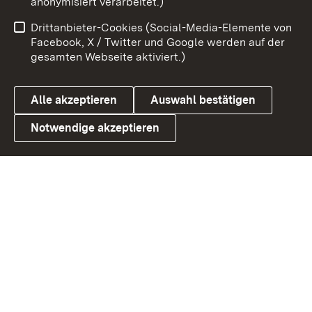
anonymisiert verarbeitet.)
Benutzungshinweise
Netiquette
Drittanbieter-Cookies (Social-Media-Elemente von
Barrierefreiheit
Datenschutz
Facebook, X / Twitter und Google werden auf der
gesamten Webseite aktiviert.)
Cookies
Alle akzeptieren
Auswahl bestätigen
Notwendige akzeptieren
Link zum Landesportal