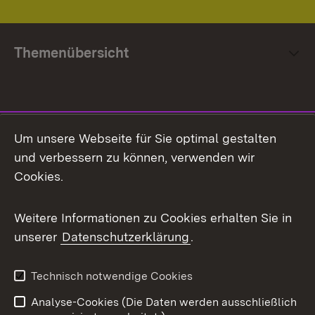
Themenübersicht
Social Media
Um unsere Webseite für Sie optimal gestalten
und verbessern zu können, verwenden wir
Facebook
Cookies.
Flickr
Weitere Informationen zu Cookies erhalten Sie in
X / Twitter
unserer
Datenschutzerklärung
.
Youtube
Technisch notwendige Cookies
Zum 
Analyse-Cookies (Die Daten werden ausschließlich
Impressum
Kontakt