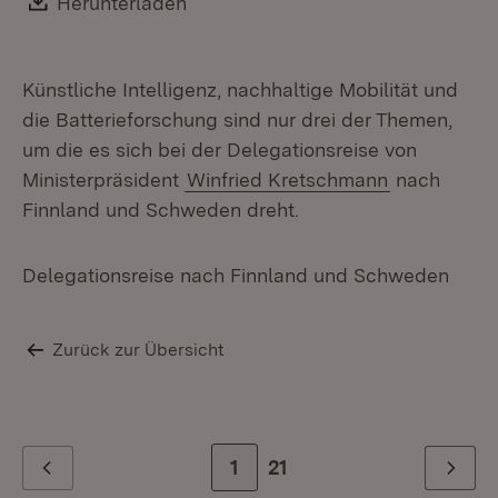
Download:
Herunterladen
(Öffnet in neuem Fenster)
Künstliche Intelligenz, nachhaltige Mobilität und
die Batterieforschung sind nur drei der Themen,
um die es sich bei der Delegationsreise von
Ministerpräsident
Winfried Kretschmann
nach
Finnland und Schweden dreht.
Delegationsreise nach Finnland und Schweden
Zurück zur Übersicht
Zur Seite
1
Zur letzten Seite
21
Zurück
Weiter