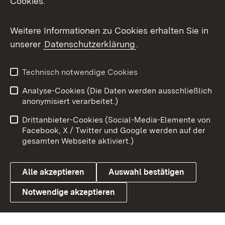
Cookies.
Flickr
Weitere Informationen zu Cookies erhalten Sie in
X / Twitter
unserer
Datenschutzerklärung
.
Youtube
Technisch notwendige Cookies
Zum 
Analyse-Cookies (Die Daten werden ausschließlich
Impressum
Kontakt
anonymisiert verarbeitet.)
Benutzungshinweise
Netiquette
Drittanbieter-Cookies (Social-Media-Elemente von
Barrierefreiheit
Datenschutz
Facebook, X / Twitter und Google werden auf der
gesamten Webseite aktiviert.)
Cookies
Alle akzeptieren
Auswahl bestätigen
Notwendige akzeptieren
Link zum Landesportal