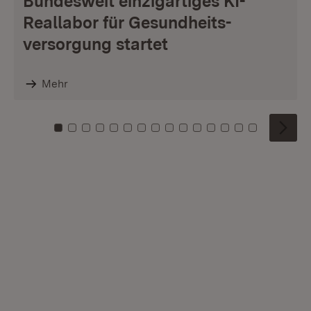
Bundesweit einzigartiges KI-
Reallabor für Gesundheits­
versorgung startet
Mehr
Zu Kachel: 0
Zu Kachel: 1
Zu Kachel: 2
Zu Kachel: 3
Zu Kachel: 4
Zu Kachel: 5
Zu Kachel: 6
Zu Kachel: 7
Zu Kachel: 8
Zu Kachel: 9
Zu Kachel: 10
Zu Kachel: 11
Zu Kachel: 12
Zu Kachel: 1
Zu Kachel