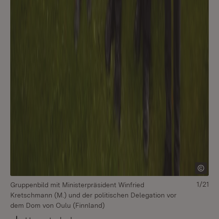
v.l
Ve
Wi
St
1/21
Gruppenbild mit Ministerpräsident Winfried
Kretschmann (M.) und der politischen Delegation vor
dem Dom von Oulu (Finnland)