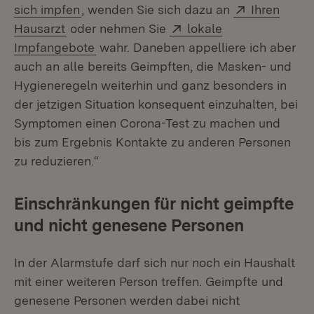
Extern:
sich impfen
, wenden Sie sich dazu an
Ihren
(Öffnet in neuem Fenster)
Extern:
Hausarzt
oder nehmen Sie
lokale
(Öffnet in neuem Fenster)
Impfangebote
wahr. Daneben appelliere ich aber
auch an alle bereits Geimpften, die Masken- und
Hygieneregeln weiterhin und ganz besonders in
der jetzigen Situation konsequent einzuhalten, bei
Symptomen einen Corona-Test zu machen und
bis zum Ergebnis Kontakte zu anderen Personen
zu reduzieren.“
Einschränkungen für nicht geimpfte
und nicht genesene Personen
In der Alarmstufe darf sich nur noch ein Haushalt
mit einer weiteren Person treffen. Geimpfte und
genesene Personen werden dabei nicht