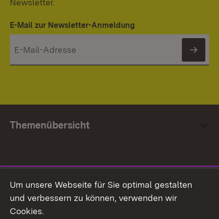
Newsletter.
E-Mail zur Newsletter-Anmeldung
News
Themenübersicht
Social Media
Um unsere Webseite für Sie optimal gestalten
und verbessern zu können, verwenden wir
Facebook
Cookies.
Flickr