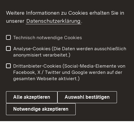
Weitere Informationen zu Cookies erhalten Sie in
X / Twitter
unserer
Datenschutzerklärung
.
Youtube
Technisch notwendige Cookies
Zum 
Analyse-Cookies (Die Daten werden ausschließlich
Impressum
Kontakt
anonymisiert verarbeitet.)
Benutzungshinweise
Netiquette
Drittanbieter-Cookies (Social-Media-Elemente von
Barrierefreiheit
Datenschutz
Facebook, X / Twitter und Google werden auf der
gesamten Webseite aktiviert.)
Cookies
Alle akzeptieren
Auswahl bestätigen
Notwendige akzeptieren
Link zum Landesportal