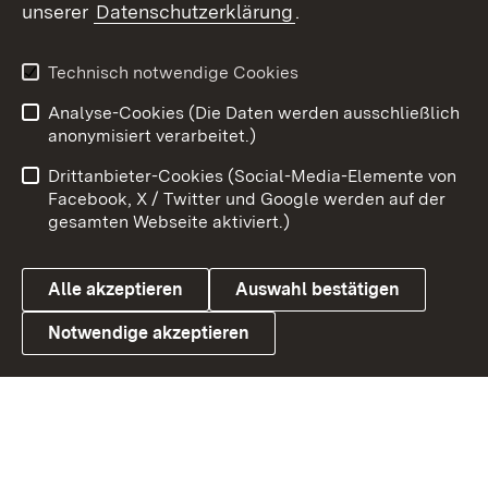
unserer
Datenschutzerklärung
.
Youtube
Technisch notwendige Cookies
Zum 
Analyse-Cookies (Die Daten werden ausschließlich
Impressum
Kontakt
anonymisiert verarbeitet.)
Benutzungshinweise
Netiquette
Drittanbieter-Cookies (Social-Media-Elemente von
Barrierefreiheit
Datenschutz
Facebook, X / Twitter und Google werden auf der
gesamten Webseite aktiviert.)
Cookies
Alle akzeptieren
Auswahl bestätigen
Notwendige akzeptieren
Link zum Landesportal