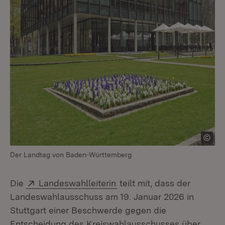
Der Landtag von Baden-Württemberg
Extern:
(Öffnet in neuem Fenster)
Die
Landeswahlleiterin
teilt mit, dass der
Landeswahlausschuss am 19. Januar 2026 in
Stuttgart einer Beschwerde gegen die
Entscheidung des Kreiswahlausschusses über