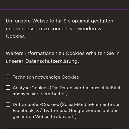
Social Media
Um unsere Webseite für Sie optimal gestalten
und verbessern zu können, verwenden wir
Facebook
Cookies.
Flickr
Weitere Informationen zu Cookies erhalten Sie in
X / Twitter
unserer
Datenschutzerklärung
.
Youtube
Technisch notwendige Cookies
Zum 
Analyse-Cookies (Die Daten werden ausschließlich
Impressum
Kontakt
anonymisiert verarbeitet.)
Benutzungshinweise
Netiquette
Drittanbieter-Cookies (Social-Media-Elemente von
Barrierefreiheit
Datenschutz
Facebook, X / Twitter und Google werden auf der
gesamten Webseite aktiviert.)
Cookies