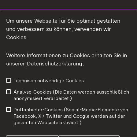
Social Media
Um unsere Webseite für Sie optimal gestalten
und verbessern zu können, verwenden wir
Facebook
Cookies.
Flickr
Weitere Informationen zu Cookies erhalten Sie in
X / Twitter
unserer
Datenschutzerklärung
.
Youtube
Technisch notwendige Cookies
Zum 
Analyse-Cookies (Die Daten werden ausschließlich
Impressum
Kontakt
anonymisiert verarbeitet.)
Benutzungshinweise
Netiquette
Drittanbieter-Cookies (Social-Media-Elemente von
Barrierefreiheit
Datenschutz
Facebook, X / Twitter und Google werden auf der
gesamten Webseite aktiviert.)
Cookies