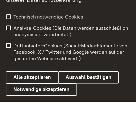
Youtube
Technisch notwendige Cookies
Zum 
Analyse-Cookies (Die Daten werden ausschließlich
Impressum
Kontakt
anonymisiert verarbeitet.)
Benutzungshinweise
Netiquette
Drittanbieter-Cookies (Social-Media-Elemente von
Barrierefreiheit
Datenschutz
Facebook, X / Twitter und Google werden auf der
gesamten Webseite aktiviert.)
Cookies
Alle akzeptieren
Auswahl bestätigen
Notwendige akzeptieren
Link zum Landesportal