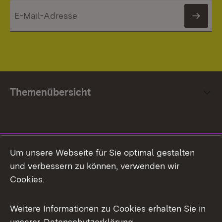
News
Themenübersicht
Social Media
Um unsere Webseite für Sie optimal gestalten
und verbessern zu können, verwenden wir
Facebook
Cookies.
Flickr
Weitere Informationen zu Cookies erhalten Sie in
X / Twitter
unserer
Datenschutzerklärung
.