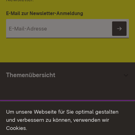
E-Mail zur Newsletter-Anmeldung
News
Themenübersicht
Social Media
Um unsere Webseite für Sie optimal gestalten
und verbessern zu können, verwenden wir
Facebook
Cookies.
Flickr