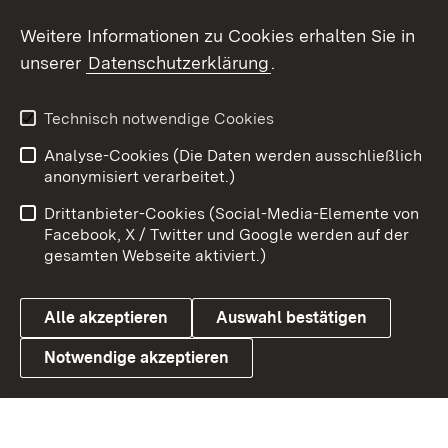
Weitere Informationen zu Cookies erhalten Sie in
X / Twitter
unserer
Datenschutzerklärung
.
Youtube
Technisch notwendige Cookies
Zum 
Analyse-Cookies (Die Daten werden ausschließlich
Impressum
Kontakt
anonymisiert verarbeitet.)
Benutzungshinweise
Netiquette
Drittanbieter-Cookies (Social-Media-Elemente von
Barrierefreiheit
Datenschutz
Facebook, X / Twitter und Google werden auf der
gesamten Webseite aktiviert.)
Cookies
Alle akzeptieren
Auswahl bestätigen
Notwendige akzeptieren
Link zum Landesportal