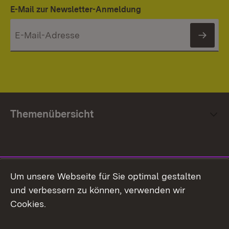
E-Mail zur Newsletter-Anmeldung
News
Themenübersicht
Social Media
Um unsere Webseite für Sie optimal gestalten
und verbessern zu können, verwenden wir
Facebook
Cookies.
Flickr