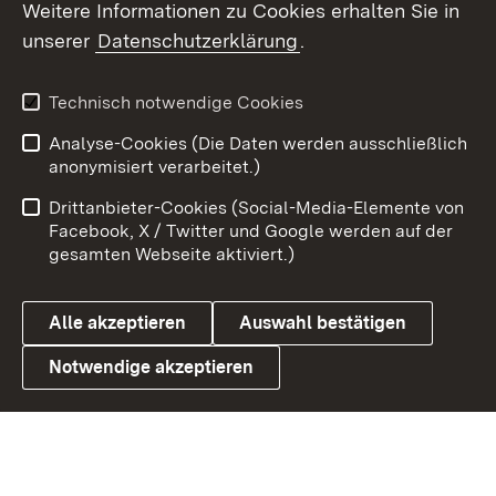
Weitere Informationen zu Cookies erhalten Sie in
X / Twitter
unserer
Datenschutzerklärung
.
Youtube
Technisch notwendige Cookies
Zum 
Analyse-Cookies (Die Daten werden ausschließlich
Impressum
Kontakt
anonymisiert verarbeitet.)
Benutzungshinweise
Netiquette
Drittanbieter-Cookies (Social-Media-Elemente von
Barrierefreiheit
Datenschutz
Facebook, X / Twitter und Google werden auf der
gesamten Webseite aktiviert.)
Cookies
Alle akzeptieren
Auswahl bestätigen
Notwendige akzeptieren
Link zum Landesportal