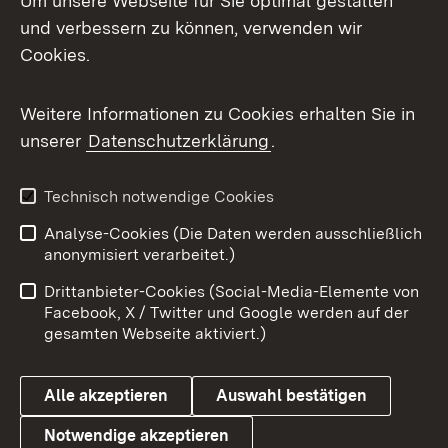
Um unsere Webseite für Sie optimal gestalten
und verbessern zu können, verwenden wir
Facebook
Cookies.
Flickr
Weitere Informationen zu Cookies erhalten Sie in
X / Twitter
unserer
Datenschutzerklärung
.
Youtube
Technisch notwendige Cookies
Zum 
Analyse-Cookies (Die Daten werden ausschließlich
Impressum
Kontakt
anonymisiert verarbeitet.)
Benutzungshinweise
Netiquette
Drittanbieter-Cookies (Social-Media-Elemente von
Barrierefreiheit
Datenschutz
Facebook, X / Twitter und Google werden auf der
gesamten Webseite aktiviert.)
Cookies
Alle akzeptieren
Auswahl bestätigen
Notwendige akzeptieren
Link zum Landesportal