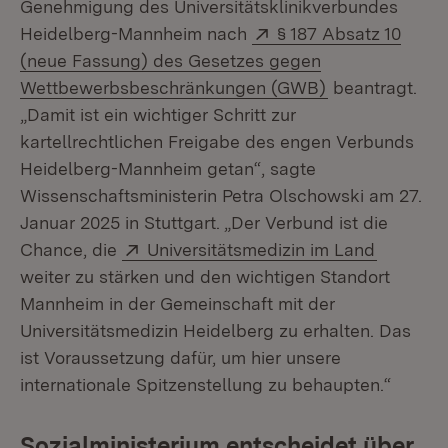
Genehmigung des Universitätsklinikverbundes
Extern:
Heidelberg-Mannheim nach
§ 187 Absatz 10
(neue Fassung) des Gesetzes gegen
(Öffnet in neu
Wettbewerbsbeschränkungen (GWB)
beantragt.
„Damit ist ein wichtiger Schritt zur
kartellrechtlichen Freigabe des engen Verbunds
Heidelberg-Mannheim getan“, sagte
Wissenschaftsministerin Petra Olschowski am 27.
Januar 2025 in Stuttgart. „Der Verbund ist die
Extern:
(Öffnet 
Chance, die
Universitätsmedizin im Land
weiter zu stärken und den wichtigen Standort
Mannheim in der Gemeinschaft mit der
Universitätsmedizin Heidelberg zu erhalten. Das
ist Voraussetzung dafür, um hier unsere
internationale Spitzenstellung zu behaupten.“
Sozialministerium entscheidet über