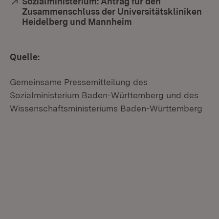
Extern:
Sozialministerium: Antrag für den
Zusammenschluss der Universitätskliniken
Heidelberg und Mannheim
(Öffnet in neuem Fen
Quelle:
Gemeinsame Pressemitteilung des
Sozialministerium Baden-Württemberg und des
Wissenschaftsministeriums Baden-Württemberg