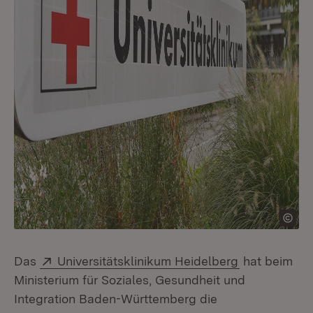
Extern:
(Öffnet in n
Das
Universitätsklinikum Heidelberg
hat beim
Ministerium für Soziales, Gesundheit und
Integration Baden-Württemberg die