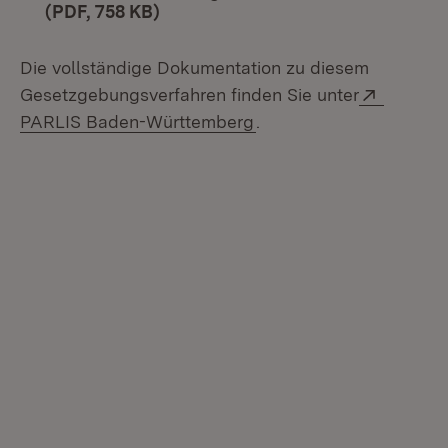
(PDF, 758 KB)
(Öffnet in neuem Fenster)
Die vollständige Dokumentation zu diesem
Extern:
Gesetzgebungsverfahren finden Sie unter
(Öffnet in neuem Fenste
PARLIS Baden-Württemberg
.