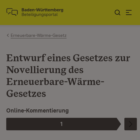
Zum Inhalt springen
Link zur Startseite
Erneuerbare-Wärme-Gesetz
Entwurf eines Gesetzes zur
Novellierung des
Erneuerbare-Wärme-
Gesetzes
Online-Kommentierung
1
Phase
: