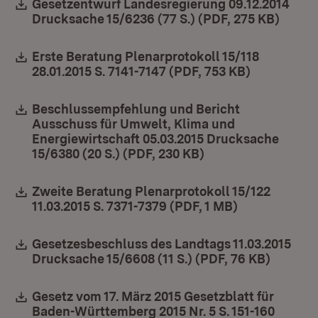
Download:
Gesetzentwurf Landesregierung 09.12.2014
Drucksache 15/6236 (77 S.) (PDF, 275 KB)
(Öffne
Download:
Erste Beratung Plenarprotokoll 15/118
28.01.2015 S. 7141-7147 (PDF, 753 KB)
(Öffnet in
Download:
Beschlussempfehlung und Bericht
Ausschuss für Umwelt, Klima und
Energiewirtschaft 05.03.2015 Drucksache
15/6380 (20 S.) (PDF, 230 KB)
(Öffnet in neuem F
Download:
Zweite Beratung Plenarprotokoll 15/122
11.03.2015 S. 7371-7379 (PDF, 1 MB)
(Öffnet in ne
Download:
Gesetzesbeschluss des Landtags 11.03.2015
Drucksache 15/6608 (11 S.) (PDF, 76 KB)
(Öffnet
Download:
Gesetz vom 17. März 2015 Gesetzblatt für
Baden-Württemberg 2015 Nr. 5 S. 151-160