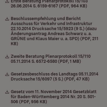
Download:
Erste Beratung Plenarprotokoll 15/103
26.06.2014 S. 6159-6167 (PDF, 964 KB)
(Öffnet i
Download:
Beschlussempfehlung und Bericht
Ausschuss für Verkehr und Infrastruktur
22.10.2014 Drucksache 15/5923 (9 S.) (dazu
Änderungsantrag Andreas Schwarz u. a.
GRÜNE und Klaus Maier u. a. SPD) (PDF, 211
KB)
(Öffnet in neuem Fenster)
Download:
Zweite Beratung Plenarprotokoll 15/110
05.11.2014 S. 6572-6580 (PDF, 1 MB)
(Öffnet in n
Download:
Gesetzesbeschluss des Landtags 05.11.2014
Drucksache 15/6097 (5 S.) (PDF, 47 KB)
(Öffnet 
Download:
Gesetz vom 11. November 2014 Gesetzblatt
für Baden-Württemberg 2014 Nr. 20 S. 501-
506 (PDF, 956 KB)
(Öffnet in neuem Fenster)