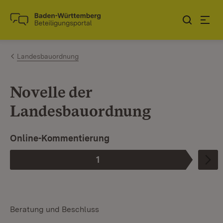
Zum Inhalt springen
Link zur Startseite
Landesbauordnung
Novelle der
Landesbauordnung
Online-Kommentierung
1
Phase
:
Beratung und Beschluss