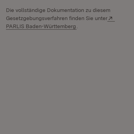
Die vollständige Dokumentation zu diesem
Extern:
Gesetzgebungsverfahren finden Sie unter
(Öffnet in neuem Fenste
PARLIS Baden-Württemberg
.