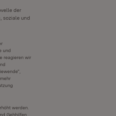
velle der
 soziale und
er
e und
e reagieren wir
und
giewende“,
 mehr
Nutzung
erhöht werden.
nd Gehhilfen