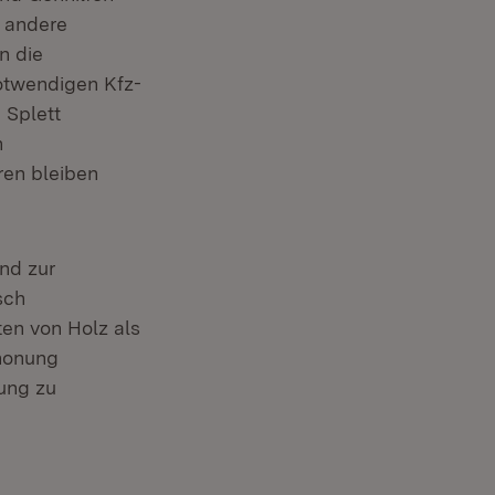
d andere
n die
otwendigen Kfz-
 Splett
n
en bleiben
nd zur
sch
en von Holz als
honung
lung zu