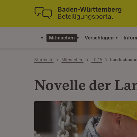
Zum Inhalt springen
Link zur Startseite
Mitmachen
Vorschlagen
Infor
Startseite
Mitmachen
LP 15
Landesbauor
Novelle der L