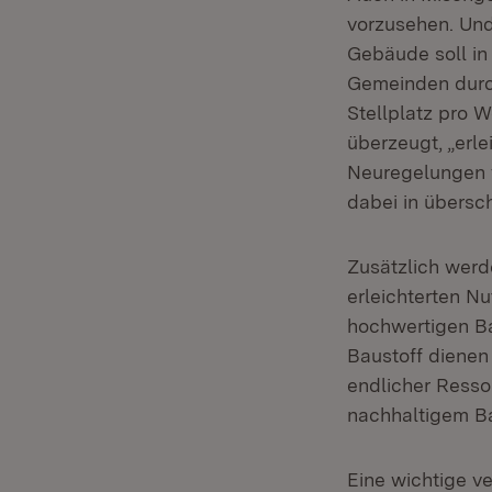
vorzusehen. Und
Gebäude soll in
Gemeinden durch
Stellplatz pro W
überzeugt, „erle
Neuregelungen 
dabei in übersc
Zusätzlich werd
erleichterten N
hochwertigen Ba
Baustoff diene
endlicher Resso
nachhaltigem B
Eine wichtige v