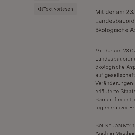
Text vorlesen
Mit der am 23
Landesbauordn
ökologische A
Mit der am 23.0
Landesbauordnun
ökologische Asp
auf gesellscha
Veränderungen i
erläuterte Staa
Barrierefreiheit
regenerativer E
Bei Neubauvorha
Auch in Mischge