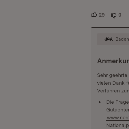
29
Unterstütz
0
Abl
Baden
Kommentar
Anmerkun
Sehr geehrte 
vielen Dank f
Verfahren zum
Die Frage
Gutachten
www.nord
Nationalp