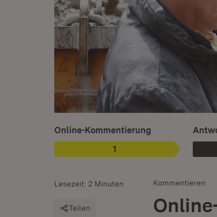
Ist ausgewählt.
Online-Kommentierung
Antwo
1
Phase
:
Kommentieren
Lesezeit: 2 Minuten
Online
Teilen