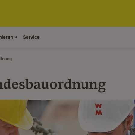
mieren
Service
dnung
andesbauordnung