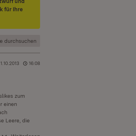
ntwurf und
 für Ihre
e durchsuchen
11.10.2013
16:08
slikes zum
r einen
ach
e Leere, die