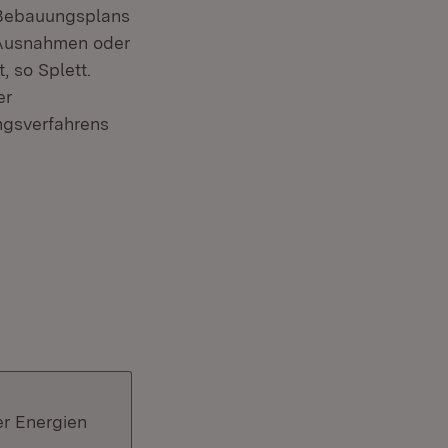
 Bebauungsplans
 Ausnahmen oder
 so Splett.
er
ngsverfahrens
r)
er Energien