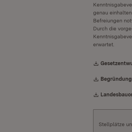
Kenntnisgabeve
genau einhalte
Befreiungen not
Durch die vorg
Kenntnisgabeve
erwartet.
Download:
Gesetzentwu
Download:
Begründung
Download:
Landesbauor
Stellplätze u