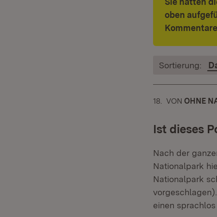
Sie hatten d
oben aufgef
Kommentare
Sortierung:
D
18.
KOMMENTAR
VON
:
OHNE N
Ist dieses 
Nach der ganzen
Nationalpark hie
Nationalpark sc
vorgeschlagen).
einen sprachlo