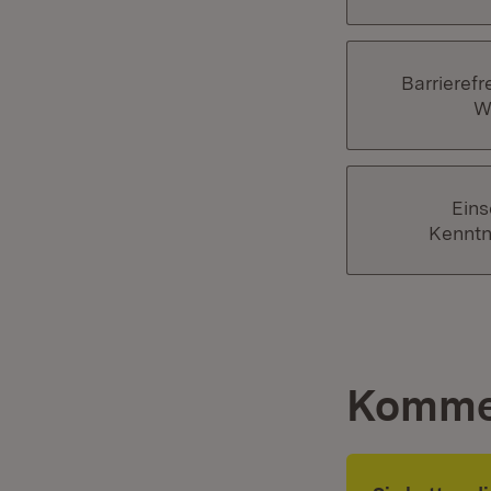
Barrierefr
W
Ein
Kenntn
Komme