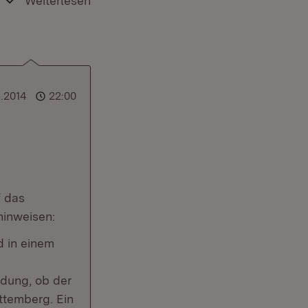
Weiterlesen
.2014
22:00
f das
hinweisen:
d in einem
idung, ob der
ttemberg. Ein