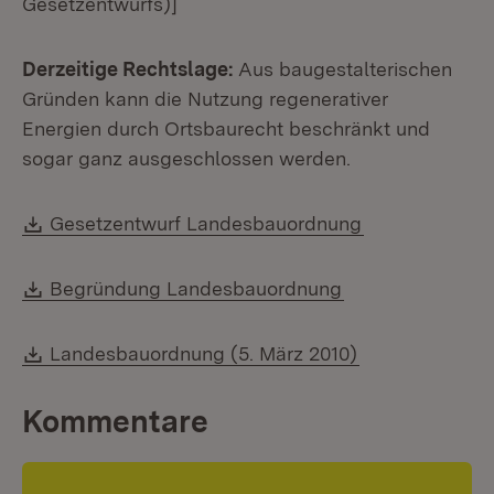
Gesetzentwurfs)]
Derzeitige Rechtslage:
Aus baugestalterischen
Gründen kann die Nutzung regenerativer
Energien durch Ortsbaurecht beschränkt und
sogar ganz ausgeschlossen werden.
Download:
(Öffnet in neu
Gesetzentwurf Landesbauordnung
Download:
(Öffnet in neuem
Begründung Landesbauordnung
Download:
(Öffnet in neu
Landesbauordnung (5. März 2010)
Kommentare