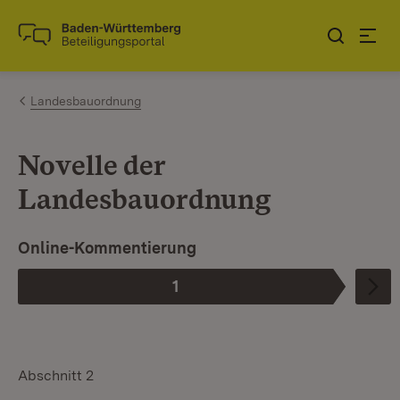
Zum Inhalt springen
Link zur Startseite
Landesbauordnung
Novelle der
Landesbauordnung
Online-Kommentierung
1
Phase
:
Abschnitt 2