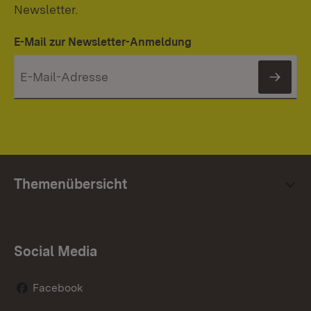
Newsletter.
E-Mail zur Newsletter-Anmeldung
News
Themenübersicht
Social Media
Facebook