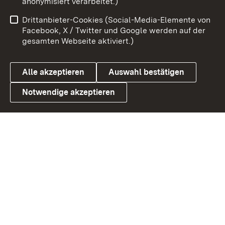
anonymisiert verarbeitet.)
Benutzungshinweise
Netiquette
Drittanbieter-Cookies (Social-Media-Elemente von
Barrierefreiheit
Datenschutz
Facebook, X / Twitter und Google werden auf der
gesamten Webseite aktiviert.)
Cookies
Alle akzeptieren
Auswahl bestätigen
Notwendige akzeptieren
Link zum Landesportal