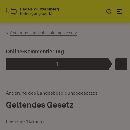
Zum Inhalt springen
Link zur Startseite
Änderung Landesbesoldungsgesetz
Online-Kommentierung
1
Phase
:
Änderung des Landesbesoldungsgesetzes
Geltendes Gesetz
Lesezeit: 1 Minute