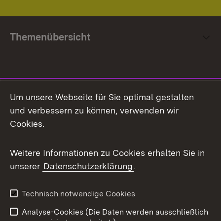
Themenübersicht
Social Media
Um unsere Webseite für Sie optimal gestalten
und verbessern zu können, verwenden wir
Facebook
Cookies.
Flickr
Weitere Informationen zu Cookies erhalten Sie in
X / Twitter
unserer
Datenschutzerklärung
.
Youtube
Technisch notwendige Cookies
Zum 
Analyse-Cookies (Die Daten werden ausschließlich
Impressum
Kontakt