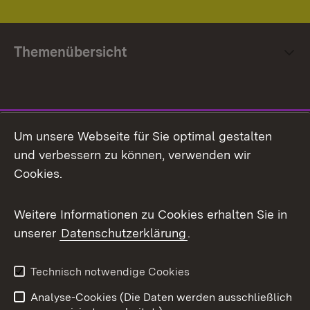
Themenübersicht
Social Media
Um unsere Webseite für Sie optimal gestalten
und verbessern zu können, verwenden wir
Facebook
Cookies.
Flickr
Weitere Informationen zu Cookies erhalten Sie in
X / Twitter
unserer
Datenschutzerklärung
.
Youtube
Technisch notwendige Cookies
Zum 
Analyse-Cookies (Die Daten werden ausschließlich
Impressum
Kontakt