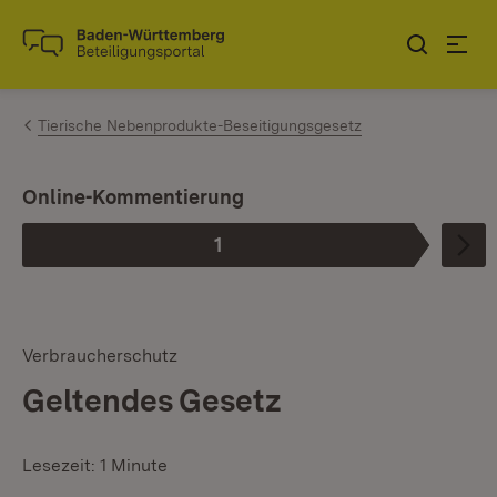
Zum Inhalt springen
Link zur Startseite
Tierische Nebenprodukte-Beseitigungsgesetz
Online-Kommentierung
1
Phase
:
Verbraucherschutz
Geltendes Gesetz
Lesezeit: 1 Minute