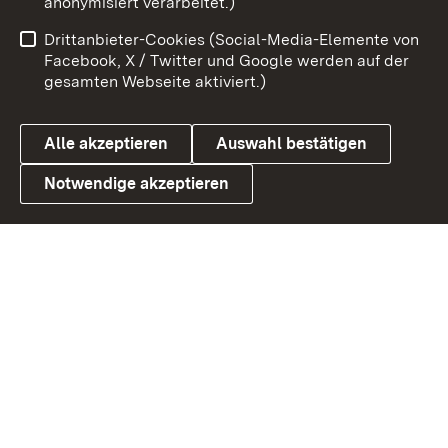
anonymisiert verarbeitet.)
Benutzungshinweise
Netiquette
Drittanbieter-Cookies (Social-Media-Elemente von
Barrierefreiheit
Datenschutz
Facebook, X / Twitter und Google werden auf der
gesamten Webseite aktiviert.)
Cookies
Alle akzeptieren
Auswahl bestätigen
Notwendige akzeptieren
Link zum Landesportal