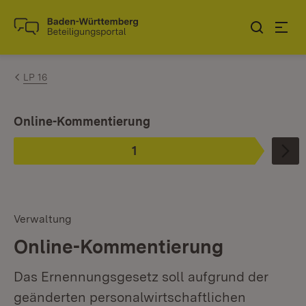
Zum Inhalt springen
Link zur Startseite
LP 16
Ist ausgewählt.
Online-Kommentierung
1
Phase
:
Verwaltung
Online-Kommentierung
Das Ernennungsgesetz soll aufgrund der
geänderten personalwirtschaftlichen