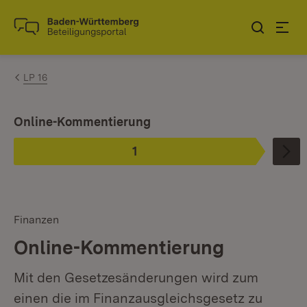
Zum Inhalt springen
Link zur Startseite
LP 16
Ist ausgewählt.
Online-Kommentierung
1
Phase
:
Finanzen
Online-Kommentierung
Mit den Gesetzesänderungen wird zum
einen die im Finanzausgleichsgesetz zu