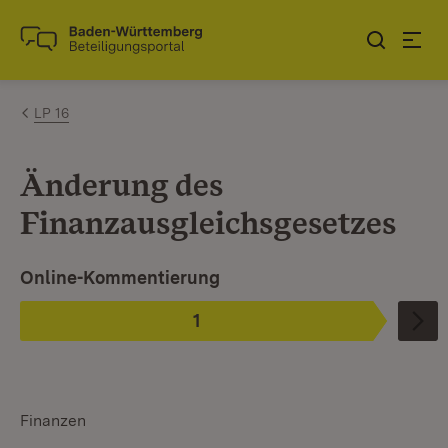
Zum Inhalt springen
Link zur Startseite
LP 16
Änderung des
Finanzausgleichsgesetzes
Ist ausgewählt.
Online-Kommentierung
1
Phase
:
Finanzen