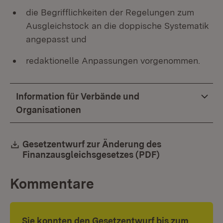
die Begrifflichkeiten der Regelungen zum
Ausgleichstock an die doppische Systematik
angepasst und
redaktionelle Anpassungen vorgenommen.
Information für Verbände und
Organisationen
Download:
Gesetzentwurf zur Änderung des
Finanzausgleichsgesetzes (PDF)
(Öffnet in neu
Kommentare
Sie konnten den Gesetzentwurf bis zum