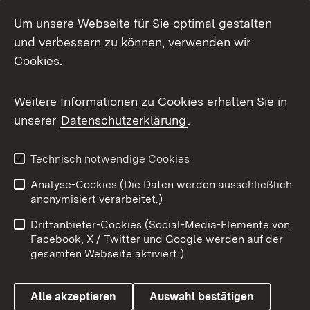
Social Media
Um unsere Webseite für Sie optimal gestalten
und verbessern zu können, verwenden wir
Facebook
Cookies.
Flickr
Weitere Informationen zu Cookies erhalten Sie in
X / Twitter
unserer
Datenschutzerklärung
.
Youtube
Technisch notwendige Cookies
Zum 
Analyse-Cookies (Die Daten werden ausschließlich
Impressum
Kontakt
anonymisiert verarbeitet.)
Benutzungshinweise
Netiquette
Drittanbieter-Cookies (Social-Media-Elemente von
Barrierefreiheit
Datenschutz
Facebook, X / Twitter und Google werden auf der
gesamten Webseite aktiviert.)
Cookies
Alle akzeptieren
Auswahl bestätigen