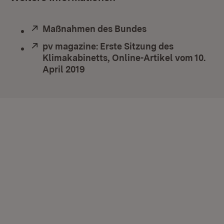
Extern:
Maßnahmen des Bundes
(Öffnet in neuem 
Extern:
pv magazine: Erste Sitzung des
Klimakabinetts, Online-Artikel vom 10.
April 2019
(Öffnet in neuem Fenster)