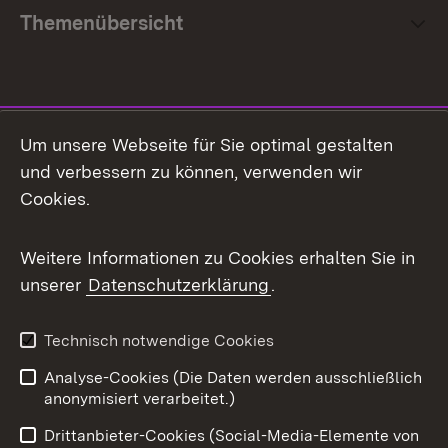
Themenübersicht
Social Media
Um unsere Webseite für Sie optimal gestalten
und verbessern zu können, verwenden wir
Facebook
Cookies.
Flickr
Weitere Informationen zu Cookies erhalten Sie in
X / Twitter
unserer
Datenschutzerklärung
.
Youtube
Technisch notwendige Cookies
Zum 
Analyse-Cookies (Die Daten werden ausschließlich
Impressum
Kontakt
anonymisiert verarbeitet.)
Benutzungshinweise
Netiquette
Drittanbieter-Cookies (Social-Media-Elemente von
Barrierefreiheit
Datenschutz