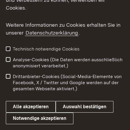
Facebook
Cookies.
Flickr
Weitere Informationen zu Cookies erhalten Sie in
X / Twitter
unserer
Datenschutzerklärung
.
Youtube
Technisch notwendige Cookies
Zum 
Analyse-Cookies (Die Daten werden ausschließlich
Impressum
Kontakt
anonymisiert verarbeitet.)
Benutzungshinweise
Netiquette
Drittanbieter-Cookies (Social-Media-Elemente von
Barrierefreiheit
Datenschutz
Facebook, X / Twitter und Google werden auf der
gesamten Webseite aktiviert.)
Cookies
Alle akzeptieren
Auswahl bestätigen
Notwendige akzeptieren
Link zum Landesportal