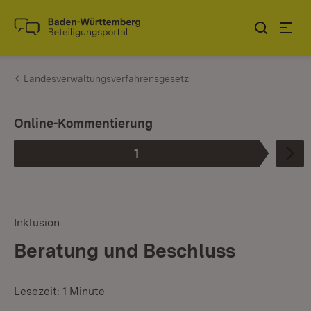
Zum Inhalt springen
Link zur Startseite
Landesverwaltungsverfahrensgesetz
Online-Kommentierung
1
Phase
:
Inklusion
Beratung und Beschluss
Lesezeit: 1 Minute