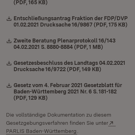
(PDF, 165 KB)
(Öffnet in neuem Fenster)
Download:
Entschließungsantrag Fraktion der FDP/DVP
01.02.2021 Drucksache 16/9867 (PDF, 175 KB)
(Ö
Download:
Zweite Beratung Plenarprotokoll 16/143
04.02.2021 S. 8880-8884 (PDF, 1 MB)
(Öffnet in n
Download:
Gesetzesbeschluss des Landtags 04.02.2021
Drucksache 16/9722 (PDF, 149 KB)
(Öffnet in n
Download:
Gesetz vom 4. Februar 2021 Gesetzblatt für
Baden-Württemberg 2021 Nr. 6 S. 181-182
(PDF, 129 KB)
(Öffnet in neuem Fenster)
Die vollständige Dokumentation zu diesem
Extern:
Gesetzgebungsverfahren finden Sie unter
(Öffnet in neuem Fenste
PARLIS Baden-Württemberg
.