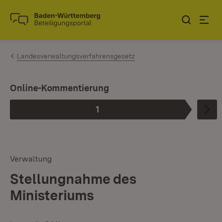
Zum Inhalt springen
Link zur Startseite
Landesverwaltungsverfahrensgesetz
I
Online-Kommentierung
1
Phase
:
Verwaltung
Stellungnahme des
Ministeriums