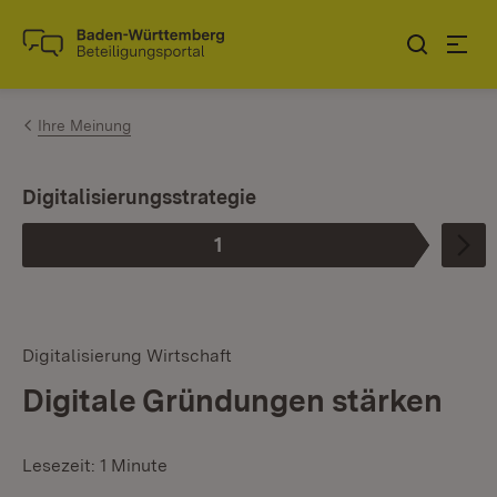
Zum Inhalt springen
Link zur Startseite
Ihre Meinung
Digitalisierungsstrategie
1
Phase
:
Digitalisierung Wirtschaft
Digitale Gründungen stärken
Lesezeit: 1 Minute